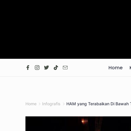
Skip
to
content
Home
Home
Infografis
HAM yang Terabaikan Di Bawah T