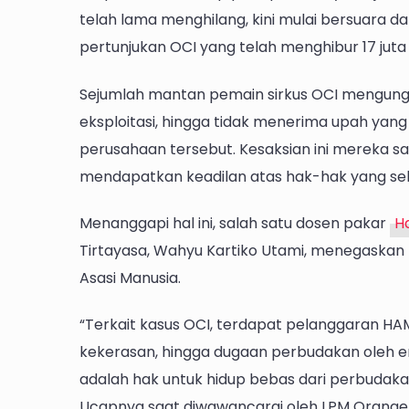
telah lama menghilang, kini mulai bersuara dan
pertunjukan OCI yang telah menghibur 17 juta
Sejumlah mantan pemain sirkus OCI mengungk
eksploitasi, hingga tidak menerima upah yan
perusahaan tersebut. Kesaksian ini mereka 
mendapatkan keadilan atas hak-hak yang sela
Menanggapi hal ini, salah satu dosen pakar
H
Tirtayasa, Wahyu Kartiko Utami, menegaska
Asasi Manusia.
“Terkait kasus OCI, terdapat pelanggaran HA
kekerasan, hingga dugaan perbudakan oleh en
adalah hak untuk hidup bebas dari perbudak
Ucapnya saat diwawancarai oleh LPM Orange