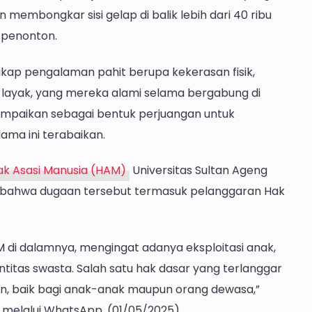
 membongkar sisi gelap di balik lebih dari 40 ribu
 penonton.
ap pengalaman pahit berupa kekerasan fisik,
g layak, yang mereka alami selama bergabung di
sampaikan sebagai bentuk perjuangan untuk
ma ini terabaikan.
ak Asasi Manusia (HAM)
Universitas Sultan Ageng
n bahwa dugaan tersebut termasuk pelanggaran Hak
M di dalamnya, mengingat adanya eksploitasi anak,
titas swasta. Salah satu hak dasar yang terlanggar
an, baik bagi anak-anak maupun orang dewasa,”
 melalui WhatsApp, (01/05/2025)