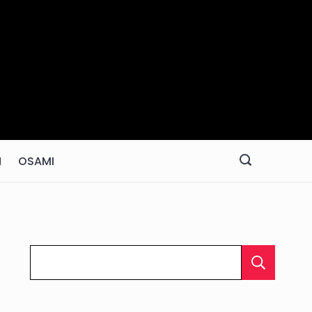
N
OSAMI
C