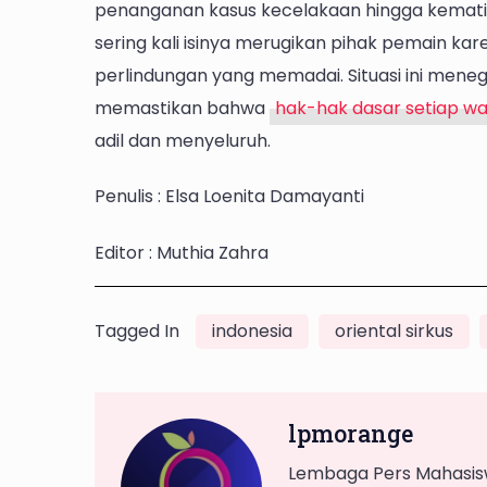
penanganan kasus kecelakaan hingga kematia
sering kali isinya merugikan pihak pemain ka
perlindungan yang memadai. Situasi ini mene
memastikan bahwa
hak-hak dasar setiap w
adil dan menyeluruh.
Penulis : Elsa Loenita Damayanti
Editor : Muthia Zahra
Tagged In
indonesia
oriental sirkus
lpmorange
Lembaga Pers Mahasisw