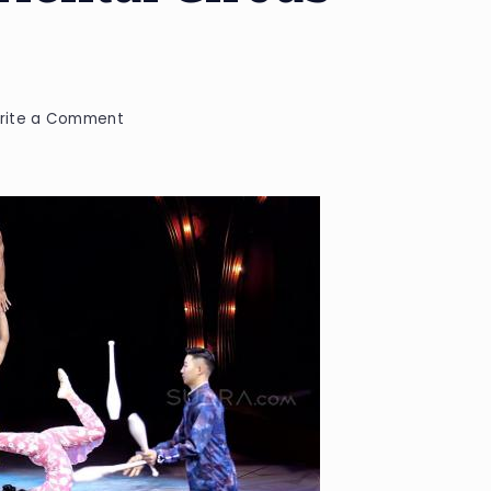
on
rite a Comment
HAM
yang
Terabaikan
Di
Bawah
Tenda
Merah
Oriental
Circus
Indonesia