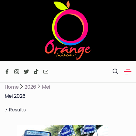
Skip
to
content
Home
2026
Mei
Mei 2026
7 Results