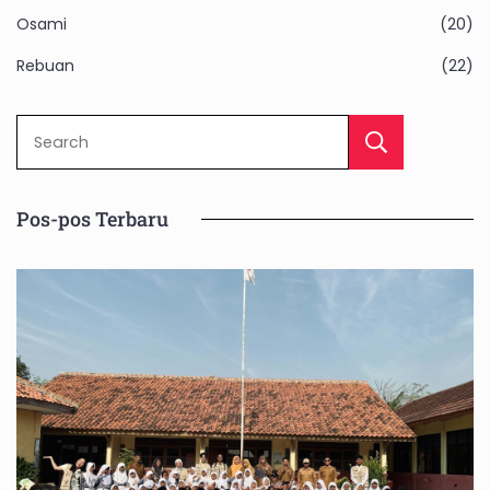
Osami
(20)
Rebuan
(22)
Sear
Pos-pos Terbaru