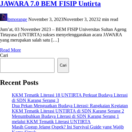
JAWARA 7.0 BEM FISIP Untirta
lpmorange
November 3, 2023
November 3, 2023
2 min read
Jum’at, 03 November 2023 – BEM FISIP Universitas Sultan Ageng
Tirtayasa (UNTIRTA) sukses menyelenggarakan acara JAWARA
yang merupakan salah satu […]
Read More
Cari
Cari
Recent Posts
KKM Tematik Literasi 18 UNTIRTA Perkuat Budaya Literasi
di SDN Karang Serang 3
Dua Pekan Menguatkan Budaya Literasi: Rangkaian Kegiatan
KKM Tematik Literasi UNTIRTA di SDN Karang Serang 2
Menumbuhkan Budaya Literasi di SDN Karang Serang 1
melalui KKM Tematik Literasi UNTIRTA
Masih Gugup Jelang Ospek? Ini Survival Guide yang Wajib