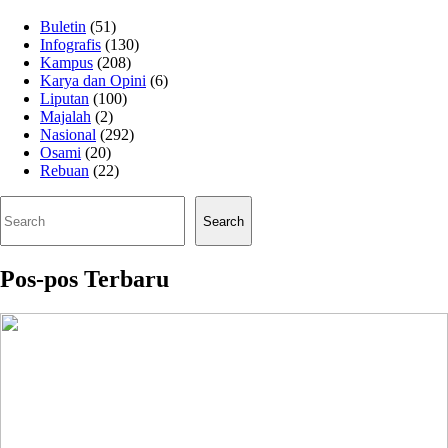
Buletin
(51)
Infografis
(130)
Kampus
(208)
Karya dan Opini
(6)
Liputan
(100)
Majalah
(2)
Nasional
(292)
Osami
(20)
Rebuan
(22)
Cari
Search
Pos-pos Terbaru