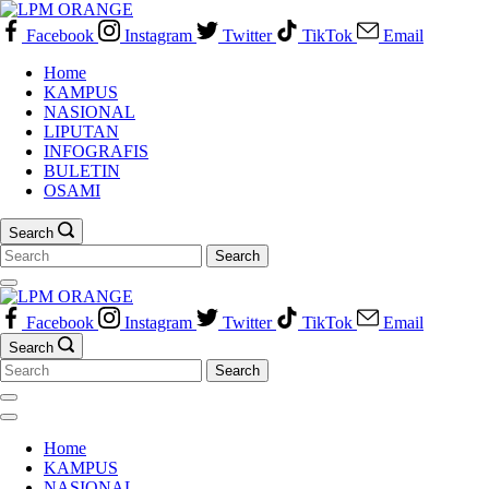
Skip
to
Facebook
Instagram
Twitter
TikTok
Email
content
Home
KAMPUS
NASIONAL
LIPUTAN
INFOGRAFIS
BULETIN
OSAMI
Search
Search
for:
Facebook
Instagram
Twitter
TikTok
Email
Search
Search
for:
Home
KAMPUS
NASIONAL