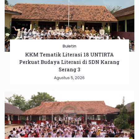
Buletin
KKM Tematik Literasi 18 UNTIRTA
Perkuat Budaya Literasi di SDN Karang
Serang 3
Agustus 5, 2026