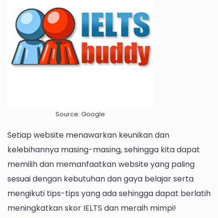
Source: Google
Setiap website menawarkan keunikan dan
kelebihannya masing-masing, sehingga kita dapat
memilih dan memanfaatkan website yang paling
sesuai dengan kebutuhan dan gaya belajar serta
mengikuti tips-tips yang ada sehingga dapat berlatih
meningkatkan skor IELTS dan meraih mimpi!