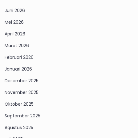
Juni 2026
Mei 2026
April 2026
Maret 2026
Februari 2026
Januari 2026
Desember 2025
November 2025
Oktober 2025
September 2025
Agustus 2025