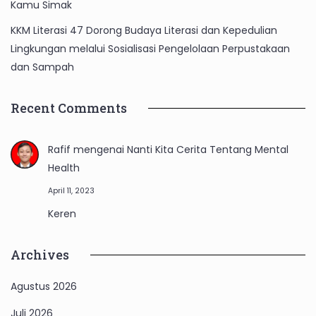
Kamu Simak
KKM Literasi 47 Dorong Budaya Literasi dan Kepedulian
Lingkungan melalui Sosialisasi Pengelolaan Perpustakaan
dan Sampah
Recent Comments
Rafif
mengenai
Nanti Kita Cerita Tentang Mental
Health
April 11, 2023
Keren
Archives
Agustus 2026
Juli 2026