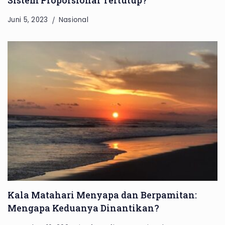
Juni 5, 2023
Nasional
Kala Matahari Menyapa dan Berpamitan:
Mengapa Keduanya Dinantikan?