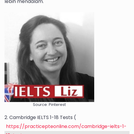
lebih mendalam.
Source: Pinterest
2. Cambridge IELTS 1-18 Tests (
https://practicepteonline.com/cambridge-ielts-1-