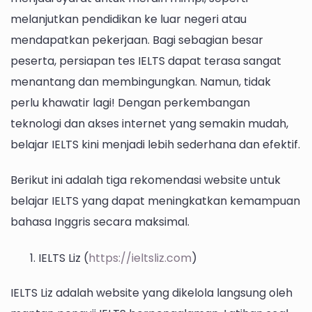
melanjutkan pendidikan ke luar negeri atau
mendapatkan pekerjaan. Bagi sebagian besar
peserta, persiapan tes IELTS dapat terasa sangat
menantang dan membingungkan. Namun, tidak
perlu khawatir lagi! Dengan perkembangan
teknologi dan akses internet yang semakin mudah,
belajar IELTS kini menjadi lebih sederhana dan efektif.
Berikut ini adalah tiga rekomendasi website untuk
belajar IELTS yang dapat meningkatkan kemampuan
bahasa Inggris secara maksimal.
IELTS Liz (
https://ieltsliz.com
)
IELTS Liz adalah website yang dikelola langsung oleh