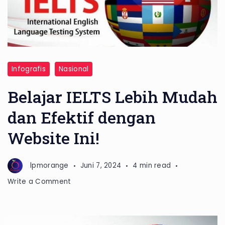
Infografis
Nasional
Belajar IELTS Lebih Mudah
dan Efektif dengan
Website Ini!
lpmorange
Juni 7, 2024
4 min read
on
Write a Comment
Belajar
IELTS
Lebih