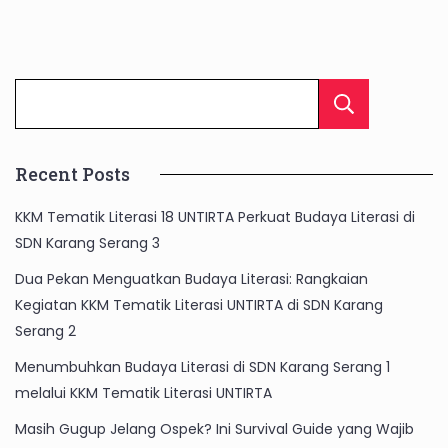
Cari
Recent Posts
KKM Tematik Literasi 18 UNTIRTA Perkuat Budaya Literasi di
SDN Karang Serang 3
Dua Pekan Menguatkan Budaya Literasi: Rangkaian
Kegiatan KKM Tematik Literasi UNTIRTA di SDN Karang
Serang 2
Menumbuhkan Budaya Literasi di SDN Karang Serang 1
melalui KKM Tematik Literasi UNTIRTA
Masih Gugup Jelang Ospek? Ini Survival Guide yang Wajib