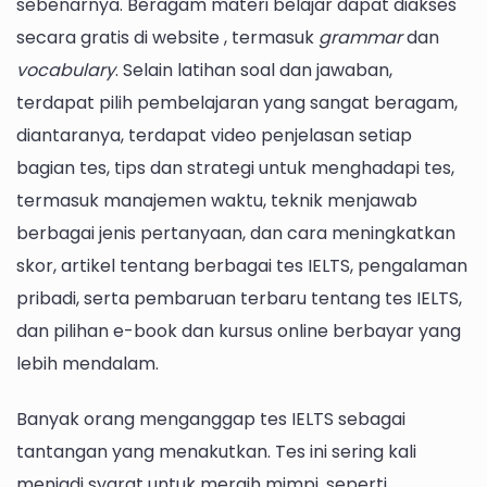
sebenarnya. Beragam materi belajar dapat diakses
secara gratis di website , termasuk
grammar
dan
vocabulary
. Selain latihan soal dan jawaban,
terdapat pilih pembelajaran yang sangat beragam,
diantaranya, terdapat video penjelasan setiap
bagian tes, tips dan strategi untuk menghadapi tes,
termasuk manajemen waktu, teknik menjawab
berbagai jenis pertanyaan, dan cara meningkatkan
skor, artikel tentang berbagai tes IELTS, pengalaman
pribadi, serta pembaruan terbaru tentang tes IELTS,
dan pilihan e-book dan kursus online berbayar yang
lebih mendalam.
Banyak orang menganggap tes IELTS sebagai
tantangan yang menakutkan. Tes ini sering kali
menjadi syarat untuk meraih mimpi, seperti