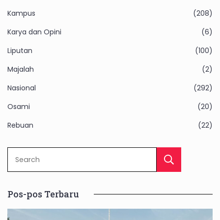
Kampus
(208)
Karya dan Opini
(6)
Liputan
(100)
Majalah
(2)
Nasional
(292)
Osami
(20)
Rebuan
(22)
Sear
Pos-pos Terbaru