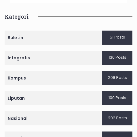
Kategori
51 Posts
Buletin
130 Posts
Infografis
208 Posts
Kampus
100 Posts
Liputan
292 Posts
Nasional