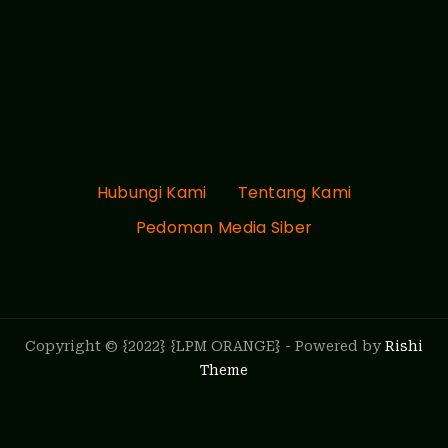
Hubungi Kami
Tentang Kami
Pedoman Media Siber
Copyright © {2022} {LPM ORANGE} - Powered by
Rishi
Theme