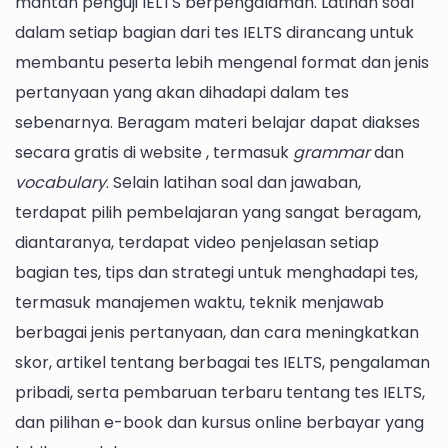
mantan penguji IELTS berpengalaman. Latihan soal
dalam setiap bagian dari tes IELTS dirancang untuk
membantu peserta lebih mengenal format dan jenis
pertanyaan yang akan dihadapi dalam tes
sebenarnya. Beragam materi belajar dapat diakses
secara gratis di website , termasuk
grammar
dan
vocabulary
. Selain latihan soal dan jawaban,
terdapat pilih pembelajaran yang sangat beragam,
diantaranya, terdapat video penjelasan setiap
bagian tes, tips dan strategi untuk menghadapi tes,
termasuk manajemen waktu, teknik menjawab
berbagai jenis pertanyaan, dan cara meningkatkan
skor, artikel tentang berbagai tes IELTS, pengalaman
pribadi, serta pembaruan terbaru tentang tes IELTS,
dan pilihan e-book dan kursus online berbayar yang