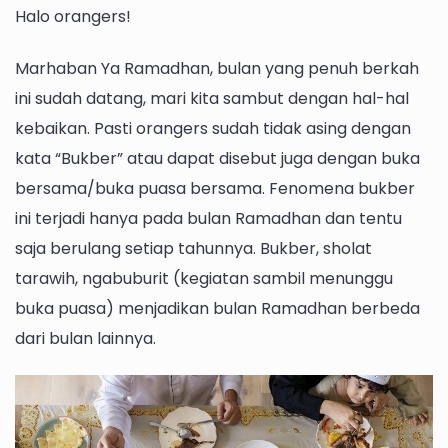
Mahasiswa
Halo orangers!
Untirta
Melihat
Marhaban Ya Ramadhan, bulan yang penuh berkah
Tradisi
ini sudah datang, mari kita sambut dengan hal-hal
Bukber,
Ajang
kebaikan. Pasti orangers sudah tidak asing dengan
Pamer
kata “Bukber” atau dapat disebut juga dengan buka
Diri
bersama/buka puasa bersama. Fenomena bukber
atau
ini terjadi hanya pada bulan Ramadhan dan tentu
Silaturahmi?
saja berulang setiap tahunnya. Bukber, sholat
tarawih, ngabuburit (kegiatan sambil menunggu
buka puasa) menjadikan bulan Ramadhan berbeda
dari bulan lainnya.