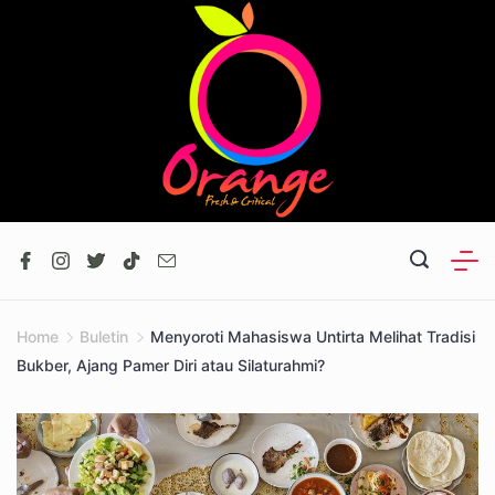
Skip
to
content
Home
Buletin
Menyoroti Mahasiswa Untirta Melihat Tradisi
Bukber, Ajang Pamer Diri atau Silaturahmi?