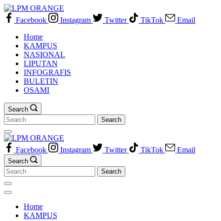
Skip
to
Facebook
Instagram
Twitter
TikTok
Email
content
Home
KAMPUS
NASIONAL
LIPUTAN
INFOGRAFIS
BULETIN
OSAMI
Search
Search
for:
Facebook
Instagram
Twitter
TikTok
Email
Search
Search
for:
Home
KAMPUS