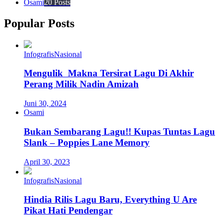
Osami
20 Posts
Popular Posts
Infografis
Nasional
Mengulik Makna Tersirat Lagu Di Akhir
Perang Milik Nadin Amizah
Juni 30, 2024
Osami
Bukan Sembarang Lagu!! Kupas Tuntas Lagu
Slank – Poppies Lane Memory
April 30, 2023
Infografis
Nasional
Hindia Rilis Lagu Baru, Everything U Are
Pikat Hati Pendengar