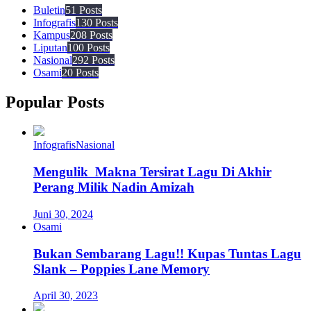
Buletin
51 Posts
Infografis
130 Posts
Kampus
208 Posts
Liputan
100 Posts
Nasional
292 Posts
Osami
20 Posts
Popular Posts
Infografis
Nasional
Mengulik Makna Tersirat Lagu Di Akhir
Perang Milik Nadin Amizah
Juni 30, 2024
Osami
Bukan Sembarang Lagu!! Kupas Tuntas Lagu
Slank – Poppies Lane Memory
April 30, 2023