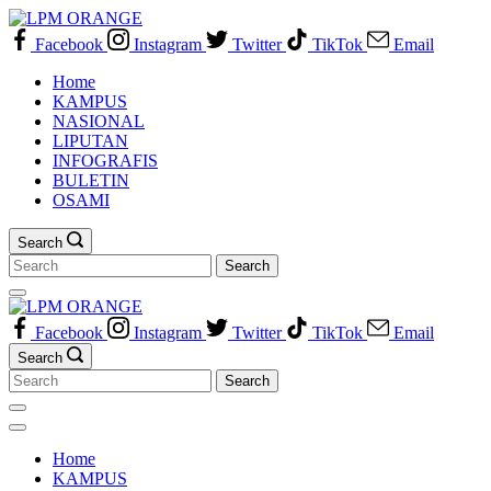
Skip
to
Facebook
Instagram
Twitter
TikTok
Email
content
Home
KAMPUS
NASIONAL
LIPUTAN
INFOGRAFIS
BULETIN
OSAMI
Search
Search
for:
Facebook
Instagram
Twitter
TikTok
Email
Search
Search
for:
Home
KAMPUS