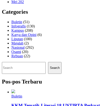
Mei 202
Categories
Buletin
(51)
Infografis
(130)
Kampus
(208)
Karya dan Opini
(6)
Liputan
(100)
Majalah
(2)
Nasional
(292)
Osami
(20)
Rebuan
(22)
Cari
Search
Pos-pos Terbaru
Buletin
KKM Tematik Literasi 18 UNTIRTA Perkuat