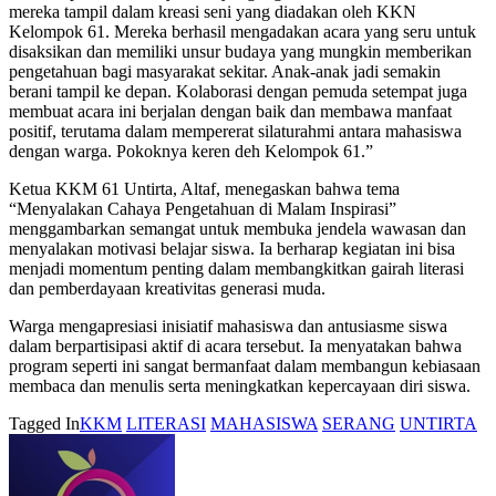
mereka tampil dalam kreasi seni yang diadakan oleh KKN
Kelompok 61. Mereka berhasil mengadakan acara yang seru untuk
disaksikan dan memiliki unsur budaya yang mungkin memberikan
pengetahuan bagi masyarakat sekitar. Anak-anak jadi semakin
berani tampil ke depan. Kolaborasi dengan pemuda setempat juga
membuat acara ini berjalan dengan baik dan membawa manfaat
positif, terutama dalam mempererat silaturahmi antara mahasiswa
dengan warga. Pokoknya keren deh Kelompok 61.”
Ketua KKM 61 Untirta, Altaf, menegaskan bahwa tema
“Menyalakan Cahaya Pengetahuan di Malam Inspirasi”
menggambarkan semangat untuk membuka jendela wawasan dan
menyalakan motivasi belajar siswa. Ia berharap kegiatan ini bisa
menjadi momentum penting dalam membangkitkan gairah literasi
dan pemberdayaan kreativitas generasi muda.
Warga mengapresiasi inisiatif mahasiswa dan antusiasme siswa
dalam berpartisipasi aktif di acara tersebut. Ia menyatakan bahwa
program seperti ini sangat bermanfaat dalam membangun kebiasaan
membaca dan menulis serta meningkatkan kepercayaan diri siswa.
Tagged In
KKM
LITERASI
MAHASISWA
SERANG
UNTIRTA