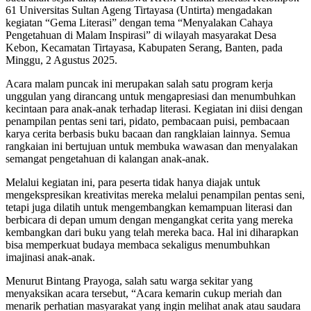
61 Universitas Sultan Ageng Tirtayasa (Untirta) mengadakan
laksanakan
kegiatan “Gema Literasi” dengan tema “Menyalakan Cahaya
Program
Pengetahuan di Malam Inspirasi” di wilayah masyarakat Desa
Kerja
Kebon, Kecamatan Tirtayasa, Kabupaten Serang, Banten, pada
Apresiasi
Minggu, 2 Agustus 2025.
Literasi
Tingkat
Acara malam puncak ini merupakan salah satu program kerja
Desa
unggulan yang dirancang untuk mengapresiasi dan menumbuhkan
kecintaan para anak-anak terhadap literasi. Kegiatan ini diisi dengan
penampilan pentas seni tari, pidato, pembacaan puisi, pembacaan
karya cerita berbasis buku bacaan dan rangklaian lainnya. Semua
rangkaian ini bertujuan untuk membuka wawasan dan menyalakan
semangat pengetahuan di kalangan anak-anak.
Melalui kegiatan ini, para peserta tidak hanya diajak untuk
mengekspresikan kreativitas mereka melalui penampilan pentas seni,
tetapi juga dilatih untuk mengembangkan kemampuan literasi dan
berbicara di depan umum dengan mengangkat cerita yang mereka
kembangkan dari buku yang telah mereka baca. Hal ini diharapkan
bisa memperkuat budaya membaca sekaligus menumbuhkan
imajinasi anak-anak.
Menurut Bintang Prayoga, salah satu warga sekitar yang
menyaksikan acara tersebut, “Acara kemarin cukup meriah dan
menarik perhatian masyarakat yang ingin melihat anak atau saudara