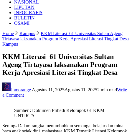
NASIONAL
LIPUTAN
INFOGRAFIS
BULETIN
OSAMI
Home
Kampus
KKM Literasi 61 Universitas Sultan Ageng
Tirtayasa laksanakan Program Kerja Apresiasi Literasi Tingkat Desa
Kampus
KKM Literasi 61 Universitas Sultan
Ageng Tirtayasa laksanakan Program
Kerja Apresiasi Literasi Tingkat Desa
lpmorange
Agustus 11, 2025
Agustus 11, 2025
2 min read
Write
on
a Comment
KKM
Literasi
Sumber : Dokumen Pribadi Kelompok 61 KKM
61
UNTIRTA
Universitas
Sultan
Serang- Dalam rangka menumbuhkan semangat belajar dan minat
Ageng
baca anak sejak dini, mahasiswa KKM Tematik Literasi Kelompok
Tirtayasa