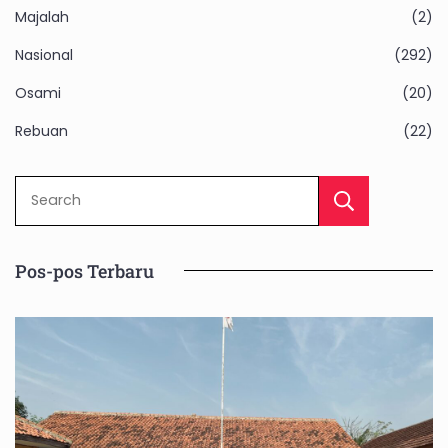
Majalah
(2)
Nasional
(292)
Osami
(20)
Rebuan
(22)
Sear
Pos-pos Terbaru