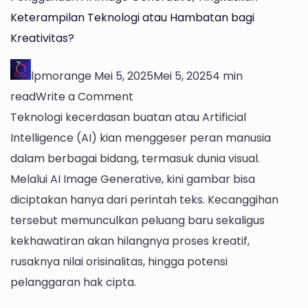
Keterampilan Teknologi atau Hambatan bagi
Kreativitas?
lpmorange
Mei 5, 2025
Mei 5, 2025
4 min
on
read
Write a Comment
Penggunaan
Teknologi kecerdasan buatan atau Artificial
AI
Intelligence (AI) kian menggeser peran manusia
Image
dalam berbagai bidang, termasuk dunia visual.
Generative,
Melalui AI Image Generative, kini gambar bisa
Tingkatkan
diciptakan hanya dari perintah teks. Kecanggihan
Keterampilan
tersebut memunculkan peluang baru sekaligus
Teknologi
kekhawatiran akan hilangnya proses kreatif,
atau
rusaknya nilai orisinalitas, hingga potensi
Hambatan
pelanggaran hak cipta.
bagi