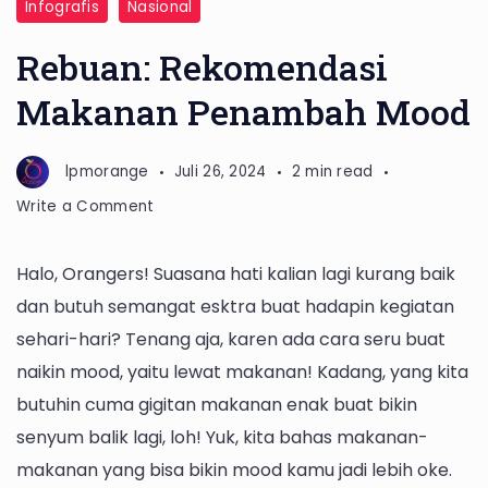
Infografis
Nasional
Rebuan: Rekomendasi
Makanan Penambah Mood
lpmorange
Juli 26, 2024
2 min read
on
Write a Comment
Rebuan:
Rekomendasi
Halo, Orangers! Suasana hati kalian lagi kurang baik
Makanan
dan butuh semangat esktra buat hadapin kegiatan
Penambah
Mood
sehari-hari? Tenang aja, karen ada cara seru buat
naikin mood, yaitu lewat makanan! Kadang, yang kita
butuhin cuma gigitan makanan enak buat bikin
senyum balik lagi, loh! Yuk, kita bahas makanan-
makanan yang bisa bikin mood kamu jadi lebih oke.