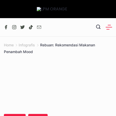
Skip
to
content
Home
Infografis
Rebuan: Rekomendasi Makanan
Penambah Mood