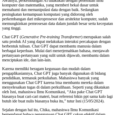
Awalnya, perkembangan AI dilakukan dengan penemuan ilmu
di
komputer dan matematika, yang memberi bekal dasar untuk
Dunia
memahami dan memanipulasi data dengan baik. Sedangkan
Perkuliahan
peningkatan kemampuan komputasi yang didorong oleh
perkembangan dari mikroprosesor dan arsitektur komputer, sudah
memungkinkan pemrosesan data dalam jumlah besar serta kecepatan
yang tinggi.
Chat GPT (
Generative Pre-training Transformer
) merupakan salah
satu produk AI yang dapat melakukan interaksi percakapan dengan
berbentuk tulisan. Chat GPT dapat membantu manusia dalam
berbagai keperluan. Mulai dari menerjemahkan bahasa, menjawab
pertanyaan-pertanyaan yang sulit untuk dijawab, membantu dalam
menciptakan ide, dan lain-lain.
Karena memiliki beragam kegunaan dan mudah dalam
pengaplikasiannya, Chat GPT juga banyak digunakan di bidang
pendidikan, termasuk perkuliahan. Mahasiswa banyak yang
menggunakan Chat GPT karena bisa membantu mereka dalam
menyelesaikan tugas di dalam perkulihaan. Seperti yang dikatakan
oleh Isni, mahasiswa Ilmu Komunikasi, “Aku pake Chat GPT
biasanya buat cari-cari materi, buat referensi bikin ppt sama kalo lagi
butuh ide buat nulis biasanya buka itu,” tutur Isni (15/05/2024).
Sejalan dengan hal itu, Chika, mahasiswa Ilmu Komunikasi
berpendapat bahwa penggunaan Chat GPT cukup efektif dalam