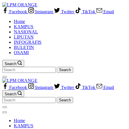
Skip
to
Facebook
Instagram
Twitter
TikTok
Email
content
Home
KAMPUS
NASIONAL
LIPUTAN
INFOGRAFIS
BULETIN
OSAMI
Search
Search
for:
Facebook
Instagram
Twitter
TikTok
Email
Search
Search
for:
Home
KAMPUS