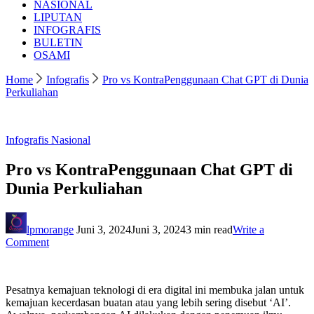
NASIONAL
LIPUTAN
INFOGRAFIS
BULETIN
OSAMI
Home
Infografis
Pro vs KontraPenggunaan Chat GPT di Dunia
Perkuliahan
Infografis
Nasional
Pro vs KontraPenggunaan Chat GPT di
Dunia Perkuliahan
lpmorange
Juni 3, 2024
Juni 3, 2024
3 min read
Write a
on
Comment
Pro
vs
KontraPenggunaan
Pesatnya kemajuan teknologi di era digital ini membuka jalan untuk
Chat
kemajuan kecerdasan buatan atau yang lebih sering disebut ‘AI’.
GPT