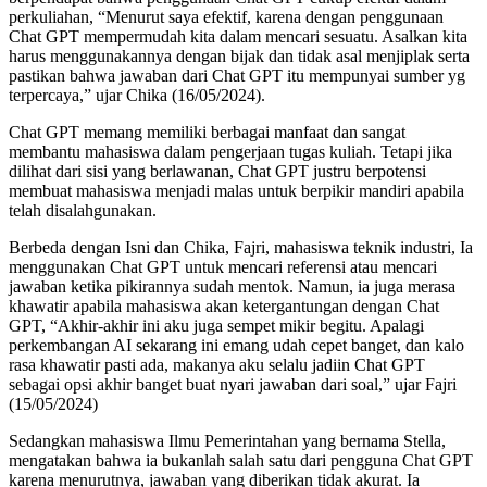
perkuliahan, “Menurut saya efektif, karena dengan penggunaan
Chat GPT mempermudah kita dalam mencari sesuatu. Asalkan kita
harus menggunakannya dengan bijak dan tidak asal menjiplak serta
pastikan bahwa jawaban dari Chat GPT itu mempunyai sumber yg
terpercaya,” ujar Chika (16/05/2024).
Chat GPT memang memiliki berbagai manfaat dan sangat
membantu mahasiswa dalam pengerjaan tugas kuliah. Tetapi jika
dilihat dari sisi yang berlawanan, Chat GPT justru berpotensi
membuat mahasiswa menjadi malas untuk berpikir mandiri apabila
telah disalahgunakan.
Berbeda dengan Isni dan Chika, Fajri, mahasiswa teknik industri, Ia
menggunakan Chat GPT untuk mencari referensi atau mencari
jawaban ketika pikirannya sudah mentok. Namun, ia juga merasa
khawatir apabila mahasiswa akan ketergantungan dengan Chat
GPT, “Akhir-akhir ini aku juga sempet mikir begitu. Apalagi
perkembangan AI sekarang ini emang udah cepet banget, dan kalo
rasa khawatir pasti ada, makanya aku selalu jadiin Chat GPT
sebagai opsi akhir banget buat nyari jawaban dari soal,” ujar Fajri
(15/05/2024)
Sedangkan mahasiswa Ilmu Pemerintahan yang bernama Stella,
mengatakan bahwa ia bukanlah salah satu dari pengguna Chat GPT
karena menurutnya, jawaban yang diberikan tidak akurat. Ia