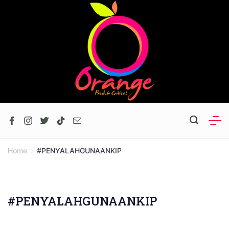
Skip
to
content
Home
#PENYALAHGUNAANKIP
#PENYALAHGUNAANKIP