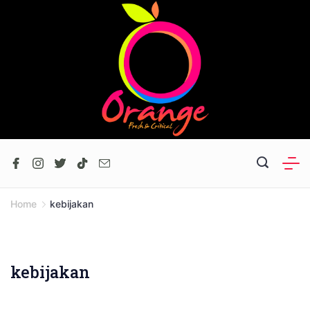
Skip
to
content
Home
kebijakan
kebijakan