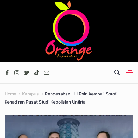
Skip
to
content
Home
Kampus
Pengesahan UU Polri Kembali Soroti
Kehadiran Pusat Studi Kepolisian Untirta