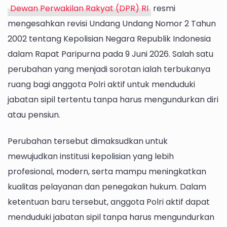
UU
Dewan Perwakilan Rakyat (DPR) RI
resmi
Polri
mengesahkan revisi Undang Undang Nomor 2 Tahun
Kembali
Soroti
2002 tentang Kepolisian Negara Republik Indonesia
Kehadiran
dalam Rapat Paripurna pada 9 Juni 2026. Salah satu
Pusat
perubahan yang menjadi sorotan ialah terbukanya
Studi
ruang bagi anggota Polri aktif untuk menduduki
Kepolisian
Untirta
jabatan sipil tertentu tanpa harus mengundurkan diri
atau pensiun.
Perubahan tersebut dimaksudkan untuk
mewujudkan institusi kepolisian yang lebih
profesional, modern, serta mampu meningkatkan
kualitas pelayanan dan penegakan hukum. Dalam
ketentuan baru tersebut, anggota Polri aktif dapat
menduduki jabatan sipil tanpa harus mengundurkan