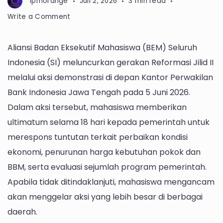
lpmorange
Juli 2, 2026
3 min read
on
Write a Comment
Alarm
Reformasi
Aliansi Badan Eksekutif Mahasiswa (BEM) Seluruh
Jilid
Indonesia (SI) meluncurkan gerakan Reformasi Jilid II
II,
Mahasiswa
melalui aksi demonstrasi di depan Kantor Perwakilan
Desak
Bank Indonesia Jawa Tengah pada 5 Juni 2026.
Pemerintah
Dalam aksi tersebut, mahasiswa memberikan
Berbenah
ultimatum selama 18 hari kepada pemerintah untuk
merespons tuntutan terkait perbaikan kondisi
ekonomi, penurunan harga kebutuhan pokok dan
BBM, serta evaluasi sejumlah program pemerintah.
Apabila tidak ditindaklanjuti, mahasiswa mengancam
akan menggelar aksi yang lebih besar di berbagai
daerah.