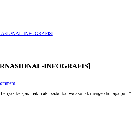
NASIONAL-INFOGRAFIS]
RNASIONAL-INFOGRAFIS]
on
Comment
[MEMPERINGATI
HARI
anyak belajar, makin aku sadar bahwa aku tak mengetahui apa pun.” 
AKSARA
INTERNASIONAL-
INFOGRAFIS]