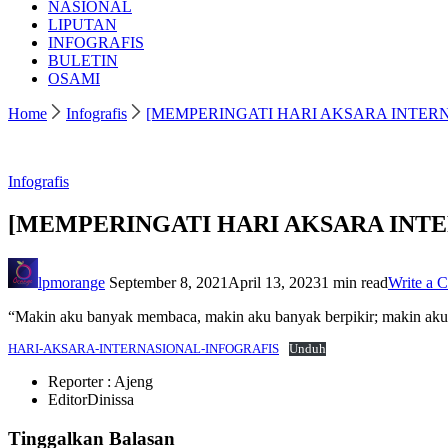
NASIONAL
LIPUTAN
INFOGRAFIS
BULETIN
OSAMI
Home
Infografis
[MEMPERINGATI HARI AKSARA INTER
Infografis
[MEMPERINGATI HARI AKSARA INTE
lpmorange
September 8, 2021
April 13, 2023
1 min read
Write a 
“Makin aku banyak membaca, makin aku banyak berpikir; makin aku b
HARI-AKSARA-INTERNASIONAL-INFOGRAFIS
Unduh
Reporter : Ajeng
EditorDinissa
Tinggalkan Balasan