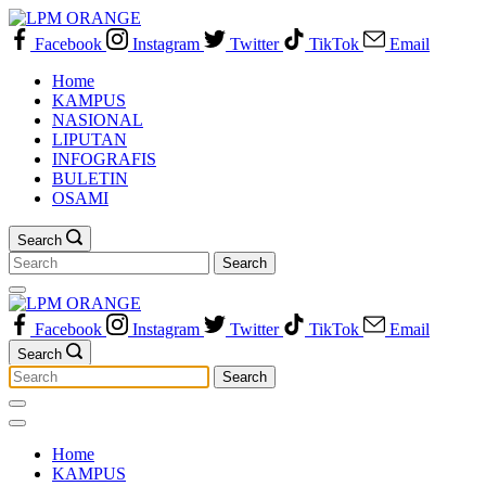
Skip
to
Facebook
Instagram
Twitter
TikTok
Email
content
Home
KAMPUS
NASIONAL
LIPUTAN
INFOGRAFIS
BULETIN
OSAMI
Search
Search
for:
Facebook
Instagram
Twitter
TikTok
Email
Search
Search
for:
Home
KAMPUS