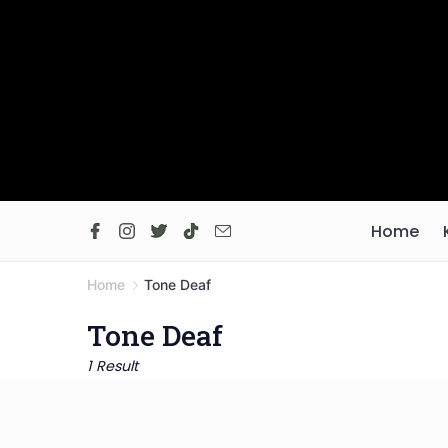
Skip
to
content
Home
Home
Tone Deaf
Tone Deaf
1 Result