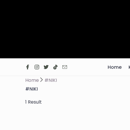
Skip
to
content
Home
Home
#NIKI
#NIKI
1 Result