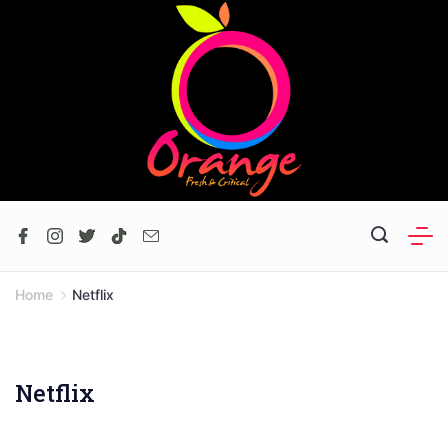
Skip
to
content
Home
Netflix
Netflix