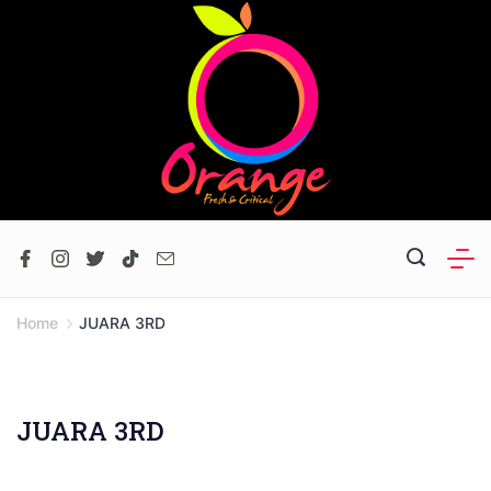
Skip
to
content
Home
JUARA 3RD
JUARA 3RD