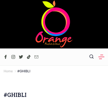
Skip
to
content
Home
#GHIBLI
#GHIBLI