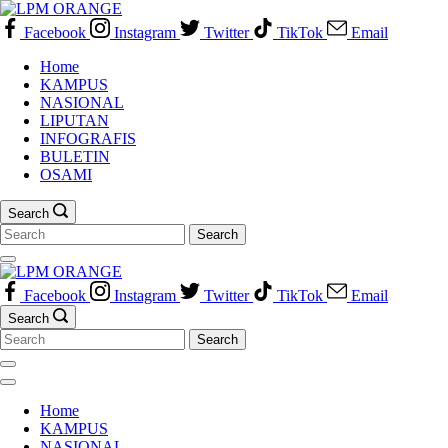
Skip
to
Facebook
Instagram
Twitter
TikTok
Email
content
Home
KAMPUS
NASIONAL
LIPUTAN
INFOGRAFIS
BULETIN
OSAMI
Search
Search
for:
Facebook
Instagram
Twitter
TikTok
Email
Search
Search
for:
Home
KAMPUS
NASIONAL