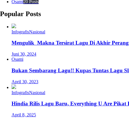
Osami
20 Posts
Popular Posts
Infografis
Nasional
Mengulik Makna Tersirat Lagu Di Akhir Perang
Juni 30, 2024
Osami
Bukan Sembarang Lagu!! Kupas Tuntas Lagu Sl
April 30, 2023
Infografis
Nasional
Hindia Rilis Lagu Baru, Everything U Are Pikat
April 8, 2025