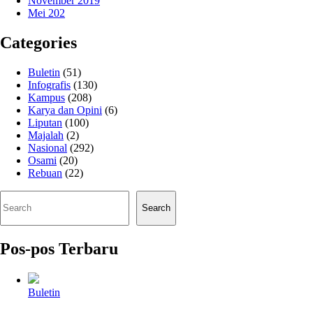
November 2019
Mei 202
Categories
Buletin
(51)
Infografis
(130)
Kampus
(208)
Karya dan Opini
(6)
Liputan
(100)
Majalah
(2)
Nasional
(292)
Osami
(20)
Rebuan
(22)
Cari
Search
Pos-pos Terbaru
Buletin