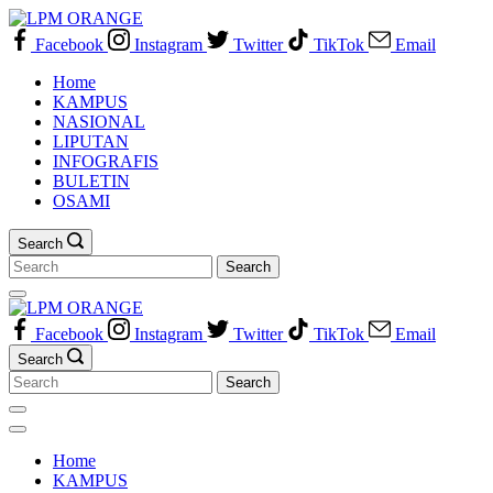
Skip
to
Facebook
Instagram
Twitter
TikTok
Email
content
Home
KAMPUS
NASIONAL
LIPUTAN
INFOGRAFIS
BULETIN
OSAMI
Search
Search
for:
Facebook
Instagram
Twitter
TikTok
Email
Search
Search
for:
Home
KAMPUS