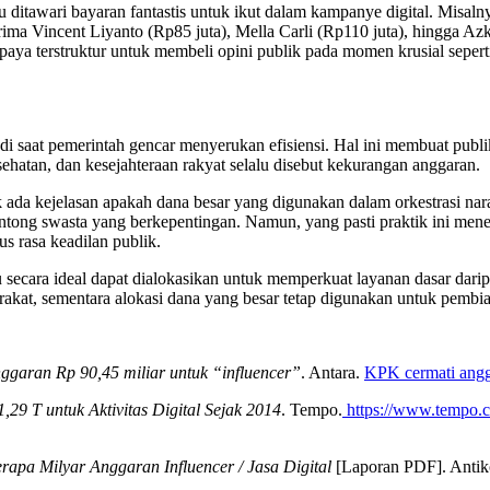
 ditawari bayaran fantastis untuk ikut dalam kampanye digital. Misal
rima Vincent Liyanto (Rp85 juta), Mella Carli (Rp110 juta), hingga A
a terstruktur untuk membeli opini publik pada momen krusial seperti 
cul di saat pemerintah gencar menyerukan efisiensi. Hal ini membuat p
sehatan, dan kesejahteraan rakyat selalu disebut kekurangan anggaran.
ak ada kejelasan apakah dana besar yang digunakan dalam orkestrasi 
tong swasta yang berkepentingan. Namun, yang pasti praktik ini me
s rasa keadilan publik.
tu secara ideal dapat dialokasikan untuk memperkuat layanan dasar dari
yarakat, sementara alokasi dana yang besar tetap digunakan untuk pemb
ggaran Rp 90,45 miliar untuk “influencer”
. Antara.
KPK cermati angg
29 T untuk Aktivitas Digital Sejak 2014
. Tempo.
https://www.tempo.co
erapa Milyar Anggaran Influencer / Jasa Digital
[Laporan PDF]. Antiko