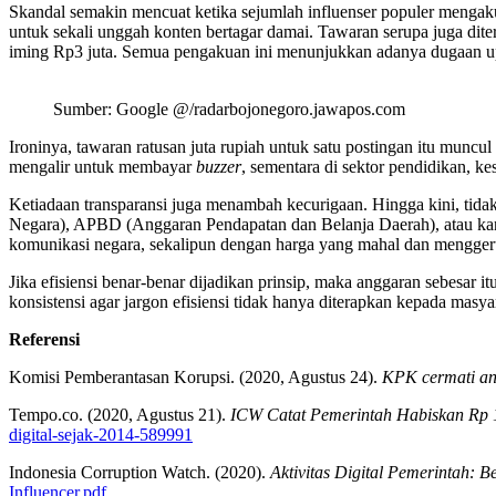
Skandal semakin mencuat ketika sejumlah influenser populer mengaku
untuk sekali unggah konten bertagar damai. Tawaran serupa juga dite
iming Rp3 juta. Semua pengakuan ini menunjukkan adanya dugaan upay
Sumber: Google @/radarbojonegoro.jawapos.com
Ironinya, tawaran ratusan juta rupiah untuk satu postingan itu mun
mengalir untuk membayar
buzzer
, sementara di sektor pendidikan, ke
Ketiadaan transparansi juga menambah kecurigaan. Hingga kini, tid
Negara), APBD (Anggaran Pendapatan dan Belanja Daerah), atau kan
komunikasi negara, sekalipun dengan harga yang mahal dan menggeru
Jika efisiensi benar-benar dijadikan prinsip, maka anggaran sebesar i
konsistensi agar jargon efisiensi tidak hanya diterapkan kepada mas
Referensi
Komisi Pemberantasan Korupsi. (2020, Agustus 24).
KPK cermati an
Tempo.co. (2020, Agustus 21).
ICW Catat Pemerintah Habiskan Rp 1,
digital-sejak-2014-589991
Indonesia Corruption Watch. (2020).
Aktivitas Digital Pemerintah: B
Influencer.pdf