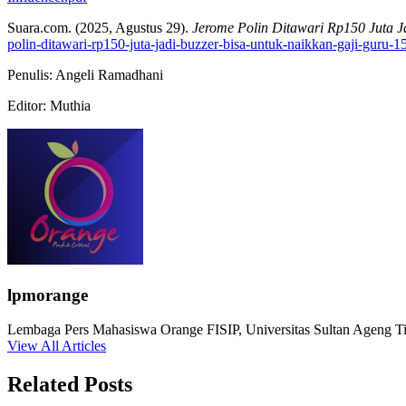
Suara.com. (2025, Agustus 29).
Jerome Polin Ditawari Rp150 Juta J
polin-ditawari-rp150-juta-jadi-buzzer-bisa-untuk-naikkan-gaji-guru-
Penulis: Angeli Ramadhani
Editor: Muthia
lpmorange
Lembaga Pers Mahasiswa Orange FISIP, Universitas Sultan Ageng Tir
View All Articles
Related Posts