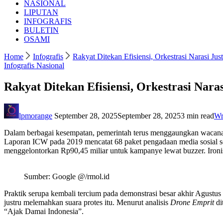
NASIONAL
LIPUTAN
INFOGRAFIS
BULETIN
OSAMI
Home
Infografis
Rakyat Ditekan Efisiensi, Orkestrasi Narasi Ju
Infografis
Nasional
Rakyat Ditekan Efisiensi, Orkestrasi Nar
lpmorange
September 28, 2025
September 28, 2025
3 min read
Wr
Dalam berbagai kesempatan, pemerintah terus menggaungkan wacana e
Laporan ICW pada 2019 mencatat 68 paket pengadaan media sosial se
menggelontorkan Rp90,45 miliar untuk kampanye lewat buzzer. Ironis
Sumber: Google @/rmol.id
Praktik serupa kembali tercium pada demonstrasi besar akhir Agustu
justru melemahkan suara protes itu. Menurut analisis
Drone Emprit
di
“Ajak Damai Indonesia”.