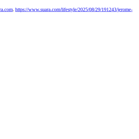
ra.com
.
https://www.suara.com/lifestyle/2025/08/29/191243/jerome-