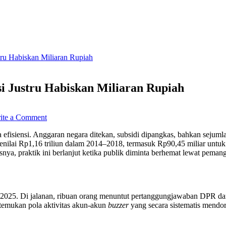
stru Habiskan Miliaran Rupiah
asi Justru Habiskan Miliaran Rupiah
on
ite a Comment
Rakyat
Ditekan
fisiensi. Anggaran negara ditekan, subsidi dipangkas, bahkan sejuml
Efisiensi,
nilai Rp1,16 triliun dalam 2014–2018, termasuk Rp90,45 miliar untu
Orkestrasi
nya, praktik ini berlanjut ketika publik diminta berhemat lewat pema
Narasi
Justru
Habiskan
Miliaran
Rupiah
s 2025. Di jalanan, ribuan orang menuntut pertanggungjawaban DPR da
temukan pola aktivitas akun-akun
buzzer
yang secara sistematis mend