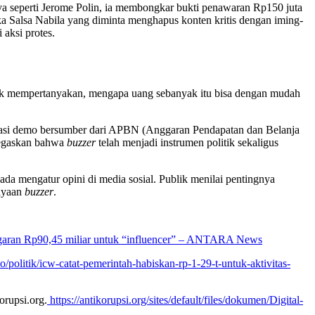
nya seperti Jerome Polin, ia membongkar bukti penawaran Rp150 juta
zka Salsa Nabila yang diminta menghapus konten kritis dengan iming-
aksi protes.
ublik mempertanyakan, mengapa uang sebanyak itu bisa dengan mudah
narasi demo bersumber dari APBN (Anggaran Pendapatan dan Belanja
negaskan bahwa
buzzer
telah menjadi instrumen politik sekaligus
pada mengatur opini di media sosial. Publik menilai pentingnya
iayaan
buzzer
.
aran Rp90,45 miliar untuk “influencer” – ANTARA News
/politik/icw-catat-pemerintah-habiskan-rp-1-29-t-untuk-aktivitas-
rupsi.org.
https://antikorupsi.org/sites/default/files/dokumen/Digital-