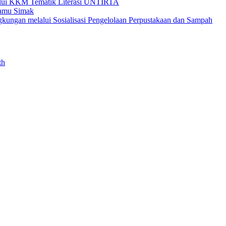
alui KKM Tematik Literasi UNTIRTA
Kamu Simak
kungan melalui Sosialisasi Pengelolaan Perpustakaan dan Sampah
th