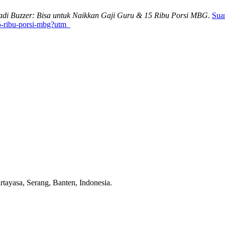
adi Buzzer: Bisa untuk Naikkan Gaji Guru & 15 Ribu Porsi MBG
.
Sua
15-ribu-porsi-mbg?utm_
tayasa, Serang, Banten, Indonesia.