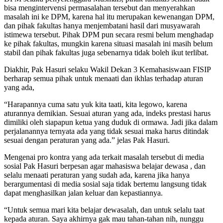
bisa mengintervensi permasalahan tersebut dan menyerahkan
masalah ini ke DPM, karena hal itu merupakan kewenangan DPM,
dan pihak fakultas hanya menjembatani hasil dari musyawarah
istimewa tersebut. Pihak DPM pun secara resmi belum menghadap
ke pihak fakultas, mungkin karena situasi masalah ini masih belum
stabil dan pihak fakultas juga sebenarnya tidak boleh ikut terlibat.
Diakhir, Pak Hasuri selaku Wakil Dekan 3 Kemahasiswaan FISIP
berharap semua pihak untuk menaati dan ikhlas terhadap aturan
yang ada,
“Harapannya cuma satu yuk kita taati, kita legowo, karena
aturannya demikian. Sesuai aturan yang ada, indeks prestasi harus
dimiliki oleh siapapun ketua yang duduk di ormawa. Jadi jika dalam
perjalanannya ternyata ada yang tidak sesuai maka harus ditindak
sesuai dengan peraturan yang ada.” jelas Pak Hasuri.
Mengenai pro kontra yang ada terkait masalah tersebut di media
sosial Pak Hasuri berpesan agar mahasiswa belajar dewasa , dan
selalu menaati peraturan yang sudah ada, karena jika hanya
berargumentasi di media sosial saja tidak bertemu langsung tidak
dapat menghasilkan jalan keluar dan kepastiannya.
“Untuk semua mari kita belajar dewasalah, dan untuk selalu taat
kepada aturan. Saya akhirnya gak mau tahan-tahan nih, nunggu