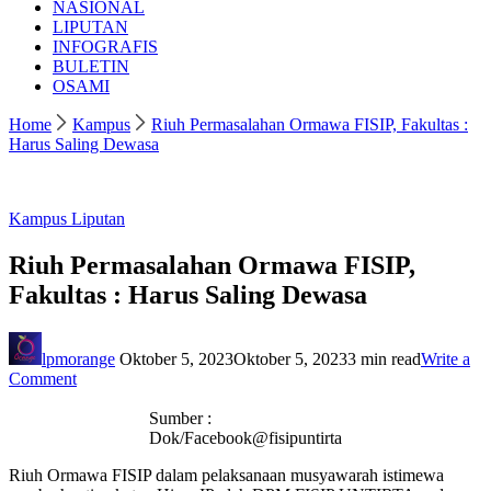
NASIONAL
LIPUTAN
INFOGRAFIS
BULETIN
OSAMI
Home
Kampus
Riuh Permasalahan Ormawa FISIP, Fakultas :
Harus Saling Dewasa
Kampus
Liputan
Riuh Permasalahan Ormawa FISIP,
Fakultas : Harus Saling Dewasa
lpmorange
Oktober 5, 2023
Oktober 5, 2023
3 min read
Write a
on
Comment
Riuh
Permasalahan
Sumber :
Ormawa
Dok/Facebook@fisipuntirta
FISIP,
Riuh Ormawa FISIP dalam pelaksanaan musyawarah istimewa
Fakultas