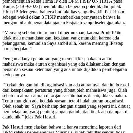
pemberhentian ketua Hima IP oleh DPM FISIP UNTIRTA pada
:
Kamis (21/09/2023) menimbulkan beberapa polemik dari pihak
Harus
Hima IP. Mengenai hal tersebut fakultas yang diwakili Pak Hasuri
Saling
sebagai wakil dekan 3 FISIP memberikan pernyataan bahwa Ia
Dewasa
mengambil alih penandatanganan kegiatan yang diselenggarakan.
“Memang sebelum ini muncul dipermukaan, karena Prodi IP itu
tidak mau menandatangani kegiatan yang mungkin karena ada
pelanggaran, kemudian Saya ambil alih, karena memang IP tetap
harus berjalan.“
Dengan adanya peraturan yang memuat kesepakatan antar
mahasiswa maka aturan organisasi yang ada dilaksanakan dengan
benar dan sesuai ketentuan yang ada untuk dijadikan pembelajaran
kedepannya.
“Terkait dengan ini, di organisasi kan ada aturannya, dan itu berasal
dari kesepakatan peraturan yang dibuat oleh mahasiswa juga. Oleh
sebab itu aturan-aturan di organisasi itu harus ditaati, dilaksanakan.
Tentu mungkin ada ketidakpuasan, tetapi itulah aturan organisasi.
Oleh sebab itu, Saya berharap dengan situasi yang seperti ini, dibuat
pembelajaran, yang penting jangan gaduh, dan tidak ada dampak di
akademik.” jelas Pak Hasuri.
Pak Hasuri menjelaskan bahwa ia hanya menerima laporan dari
DPM selaku penyelenggara Musmais, pihak fakultas sendiri tidak