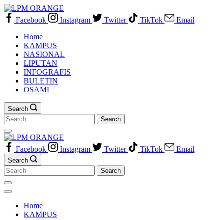
Skip
to
Facebook
Instagram
Twitter
TikTok
Email
content
Home
KAMPUS
NASIONAL
LIPUTAN
INFOGRAFIS
BULETIN
OSAMI
Search
Search
for:
Facebook
Instagram
Twitter
TikTok
Email
Search
Search
for:
Home
KAMPUS