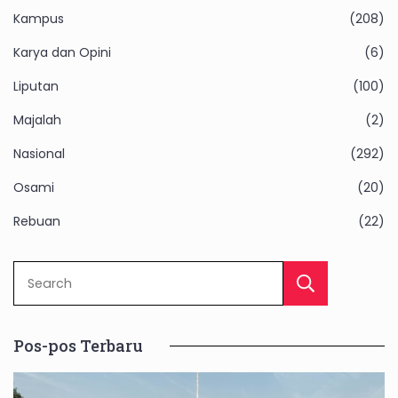
Kampus
(208)
Karya dan Opini
(6)
Liputan
(100)
Majalah
(2)
Nasional
(292)
Osami
(20)
Rebuan
(22)
Sear
Pos-pos Terbaru