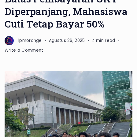
Diperpanjang, Mahasiswa
Cuti Tetap Bayar 50%
lpmorange
Agustus 26, 2025
4 min read
on
Write a Comment
Batas
Pembayaran
UKT
Diperpanjang,
Mahasiswa
Cuti
Tetap
Bayar
50%