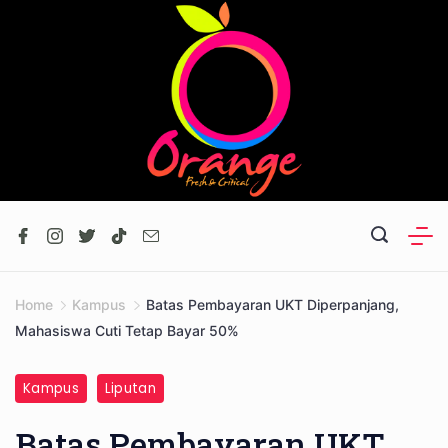
Skip
to
content
Home
Kampus
Batas Pembayaran UKT Diperpanjang,
Mahasiswa Cuti Tetap Bayar 50%
Kampus
Liputan
Batas Pembayaran UKT