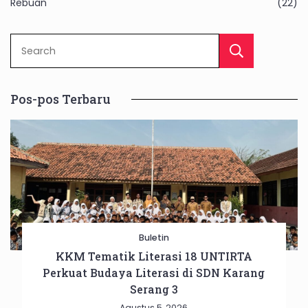
Rebuan
(22)
Sear
Pos-pos Terbaru
Buletin
KKM Tematik Literasi 18 UNTIRTA
Perkuat Budaya Literasi di SDN Karang
Serang 3
Agustus 5, 2026