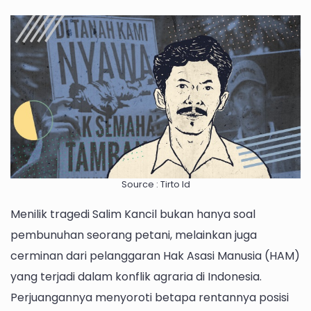
Perjuangan
dan
Tragedi
Salim
Kancil
sebagai
Simbol
Perlawanan
Rakyat
Kecil
Source : Tirto Id
Menilik tragedi Salim Kancil bukan hanya soal
pembunuhan seorang petani, melainkan juga
cerminan dari pelanggaran Hak Asasi Manusia (HAM)
yang terjadi dalam konflik agraria di Indonesia.
Perjuangannya menyoroti betapa rentannya posisi