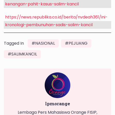
kenangan-pahit-kasus-salim-kancil
https://news.republika.co.id/berita/nvdeah361/ini-
kronologi-pembunuhan-sadis-salim-kancil
Tagged In
#NASIONAL
#PEJUANG
#SALIMKANCIL
lpmorange
Lembaga Pers Mahasiswa Orange FISIP,