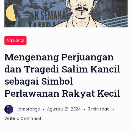
Perjuangan
Nasional
Salim
Kancil
Mengenang Perjuangan
dan Tragedi Salim Kancil
sebagai Simbol
Perlawanan Rakyat Kecil
lpmorange
Agustus 21, 2024
3 min read
on
Write a Comment
Mengenang