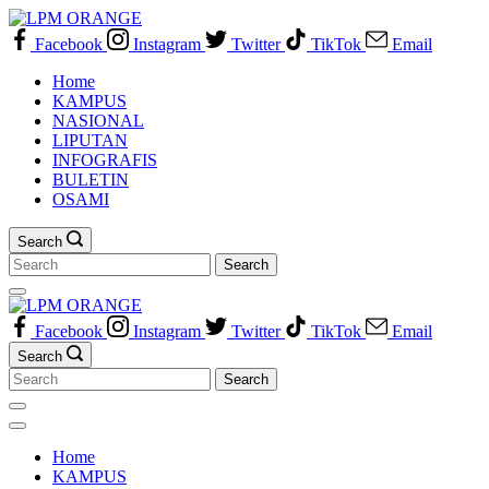
Skip
to
Facebook
Instagram
Twitter
TikTok
Email
content
Home
KAMPUS
NASIONAL
LIPUTAN
INFOGRAFIS
BULETIN
OSAMI
Search
Search
for:
Facebook
Instagram
Twitter
TikTok
Email
Search
Search
for:
Home
KAMPUS