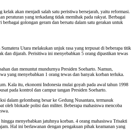
kelak akan menjadi salah satu peristiwa bersejarah, yaitu reformasi.
dan peraturan yang terkadang tidak memihak pada rakyat. Berbagai
ri berbagai golongan geram dan bersatu dalam satu gerakan untuk
Sumatera Utara melakukan unjuk rasa yang terpusat di beberapa titik
 dan dijarah. Perisitiwa ini menyebabkan 5 orang dipastikan tewas
rubahan dan menuntut mundurnya Presiden Soeharto. Namun,
iswa yang menyebabkan 1 orang tewas dan banyak korban terluka.
n hukum. Kala itu, ekonomi Indonesia mulai goyah pada awal tahun 1998
erpusat pada kontrol dan campur tangan Presiden Soeharto.
n aksi dalam gelombang besar ke Gedung Nusantara, termasuk
t oleh blokade polisi dan militer. Beberapa mahasiswa mencoba
iswa.
n hingga menyebabkan jatuhnya korban. 4 orang mahasiswa Trisakti
 tajam. Hal ini berlawanan dengan pengakuan pihak keamanan yang