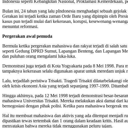
Indonesia seperti Kebangkitan Nasional, Proklamasi Kemerdekaan, pe
Bulan ini, 24 tahun yang lalu pIndonesia menghadapi sebuah gejolak p
Gerakan ini terjadi ketika zaman Orde Baru yang dipimpin oleh Pres
kasus pun terjadi mulai dari kekerasan, korupsi, kesewenang-wenanga
menuntut reformasi.
Pergerakan awal pemuda
Bermula ketika pergerakan mahasiswa dan rakyat terjadi di salah sa
seperti Gedung DPRD Sumut, Lapangan Benteng, dan Lapangan Merdeka
dan puluhan orang mengalami luka-luka.
Demonstrasi juga terjadi di Kota Yogyakarta pada 8 Mei 1998. Para
tampaknya kekerasan selalu digunakan aparat untuk meredam unjuk r
Lalu, terjadilah peristiwa Trisakti. Tragedi Trisakti dilatarbelakang
oleh krisis ekonomi Asia yang terjadi sepanjang 1997-1999. Ditambah l
Hingga akhirnya, pada 12 Mei 1998 terjadi demonstrasi besar-besaran
mahasiswa Universitas Trisakti. Mereka melakukan aksi damai dari 
bernegosiasi dengan pihak polisi. Ketika para mahasiswa bergerak 
Hal itu membuat mahasiswa dan aktivis yang ada ditempat menjadi r
dipastikan tewas tertembak dan 1 orang dalam keadaan kritis. Hasi
menyatakan bahwa mereka tidak menggunakan peluru tajam.