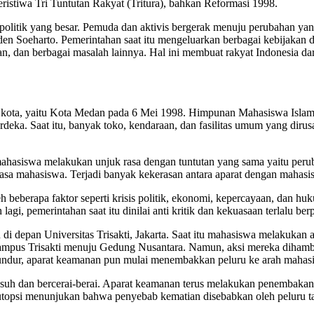
ristiwa Tri Tuntutan Rakyat (Tritura), bahkan Reformasi 1998.
olitik yang besar. Pemuda dan aktivis bergerak menuju perubahan yang 
iden Soeharto. Pemerintahan saat itu mengeluarkan berbagai kebijakan 
n, dan berbagai masalah lainnya. Hal ini membuat rakyat Indonesia da
tu kota, yaitu Kota Medan pada 6 Mei 1998. Himpunan Mahasiswa Islam 
. Saat itu, banyak toko, kendaraan, dan fasilitas umum yang dirusak
 mahasiswa melakukan unjuk rasa dengan tuntutan yang sama yaitu pe
asa mahasiswa. Terjadi banyak kekerasan antara aparat dengan mahas
i oleh beberapa faktor seperti krisis politik, ekonomi, kepercayaan, da
agi, pemerintahan saat itu dinilai anti kritik dan kekuasaan terlalu b
 di depan Universitas Trisakti, Jakarta. Saat itu mahasiswa melakuka
kampus Trisakti menuju Gedung Nusantara. Namun, aksi mereka dihamba
mundur, aparat keamanan pun mulai menembakkan peluru ke arah mahas
usuh dan bercerai-berai. Aparat keamanan terus melakukan penembaka
l autopsi menunjukan bahwa penyebab kematian disebabkan oleh peluru