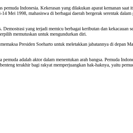
tas pemuda Indonesia. Kekerasan yang dilakukan aparat kemanan saat 
3-14 Mei 1998, mahasiswa di berbagai daerah bergerak serentak dalam
 Demostrasi yang terjadi memicu berbagai keributan dan kekacauan seh
erpilih memutuskan untuk mengundurkan diri.
g memaksa Presiden Soeharto untuk meletakkan jabatannya di depan M
hwa pemuda adalah aktor dalam menentukan arah bangsa. Pemuda Indon
u benteng terakhir bagi rakyat memperjuangkan hak-haknya, yaitu pemu